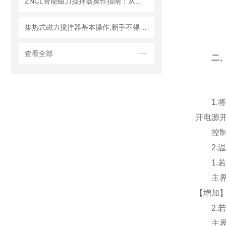
ZNCL智能磁力搅拌器操作指南：从开箱到高效运行
集热式磁力搅拌器基本操作,新手不得不看！
查看全部
二、
1.将
开电源
控制器上
2.温
1.若
主界面
【增加
2.若
主界面