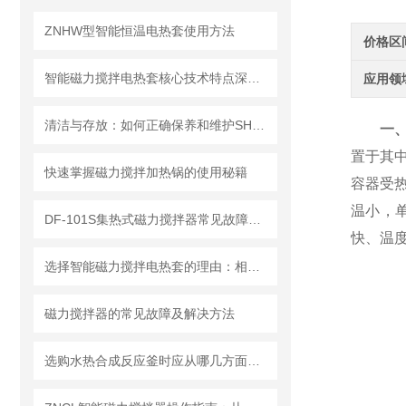
ZNHW型智能恒温电热套使用方法
价格区
智能磁力搅拌电热套核心技术特点深度剖析
应用领
清洁与存放：如何正确保养和维护SHZ-D(III)循环水式真空泵？
一、
置于其
快速掌握磁力搅拌加热锅的使用秘籍
容器受
温小，
DF-101S集热式磁力搅拌器常见故障及排除方法
快、温
选择智能磁力搅拌电热套的理由：相较于传统方法的压倒性优势分析
磁力搅拌器的常见故障及解决方法
选购水热合成反应釜时应从哪几方面考虑？