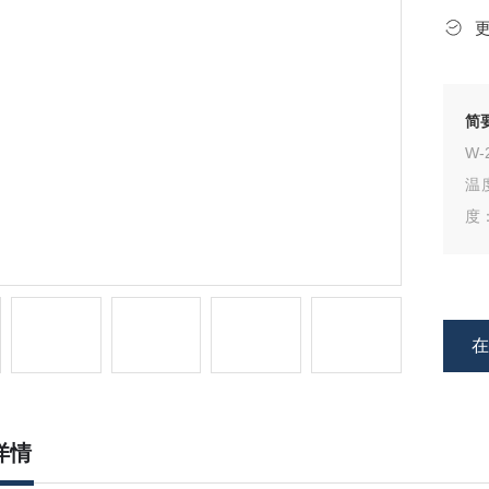
简
W-
温
详情