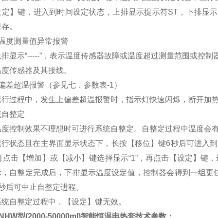
设定】键，进入到时间设定状态，上排显示提示符ST，下排显
保存。
度测量值异常报警
示“-----”，表示温度传感器故障或温度超过测量范围或控
温度传感器及其接线。
差超温报警（参见七．参数表-1）
过程中，发生上偏差超温报警时，指示灯快速闪烁，断开加热
自整定
控制效果不理想时可进行系统自整定。自整定过程中温度会有
状态且在主界面显示状态下，长按【移位】键6秒后可进入到系
，可点击【增加】或【减小】键选择显示“1”，再点击【设定】键，
示，自整定完成后，下排显示温度设定值，控制器会得到一组更佳
6秒后可中止自整定进程。
自整定过程中，【设定】键无效。
HW型(2000-50000ml)智能恒温电热套技术参数：