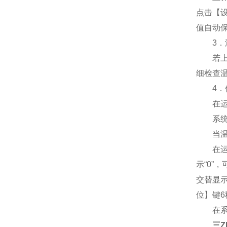
点击【
值自动
3．温
若上排显
细检查
4．偏
在运行
系统
当温度
在运行
示“0”
交替显
位】键
在系统
三ZN