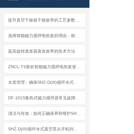
提升真空干燥箱干燥效率的工艺参数优化技巧​
选择智能磁力搅拌电热套的理由：相较于传统方法的压倒性优势分析
提高旋转蒸发器蒸发效率的技术方法
ZNCL-TS新款智能磁力搅拌电热套使用方法
水质管理：确保SHZ-D(III)循环水式真空泵高效运行的核心要素
DF-101S集热式磁力搅拌器常见故障及排除方法
清洁与存放：如何正确保养和维护SHZ-D(III)循环水式真空泵？
SHZ-D(III)循环水式真空泵从开机到关机的完整操作流程与安全注意事项